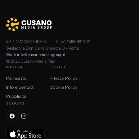
RADIO MASSOLINA S.r.l. — P. IVA 11489861002
Sede:
Via Don Carlo Gnocchi, 3 – Roma
Mail:
info@cusanomediagroup.it
© 2026 Cusano Media Play
NAVIGA
LEGALE
Palinsesto
Privacy Policy
Info e contatti
Cookie Policy
Pubblicità
SEGUICI