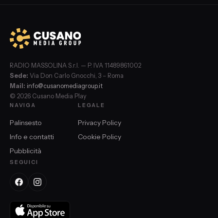
RADIO MASSOLINA S.r.l. — P. IVA 11489861002
Sede:
Via Don Carlo Gnocchi, 3 – Roma
Mail:
info@cusanomediagroup.it
© 2026 Cusano Media Play
NAVIGA
LEGALE
Palinsesto
Privacy Policy
Info e contatti
Cookie Policy
Pubblicità
SEGUICI