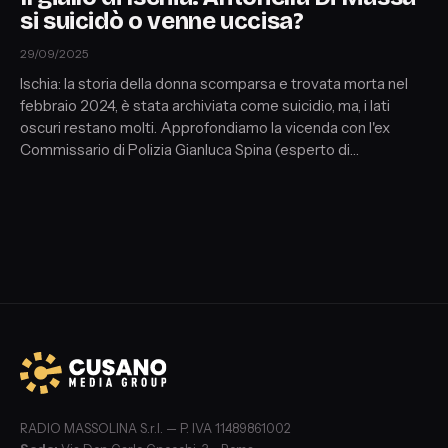
si suicidò o venne uccisa?
29/09/2025
Ischia: la storia della donna scomparsa e trovata morta nel
febbraio 2024, è stata archiviata come suicidio, ma, i lati
oscuri restano molti. Approfondiamo la vicenda con l'ex
Commissario di Polizia Gianluca Spina (esperto di
comunicazione e linguaggio del corpo. Formatore di
intelligenza emotiva) e Barbara Fabbroni (Psicoterapeuta,
Criminologa e Giornalista).
RADIO MASSOLINA S.r.l. — P. IVA 11489861002