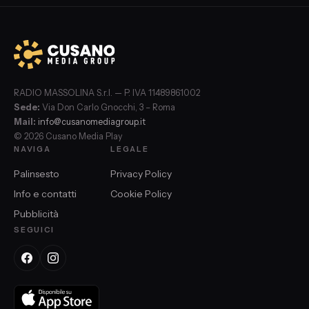
RADIO MASSOLINA S.r.l. — P. IVA 11489861002
Sede:
Via Don Carlo Gnocchi, 3 – Roma
Mail:
info@cusanomediagroup.it
© 2026 Cusano Media Play
NAVIGA
LEGALE
Palinsesto
Privacy Policy
Info e contatti
Cookie Policy
Pubblicità
SEGUICI