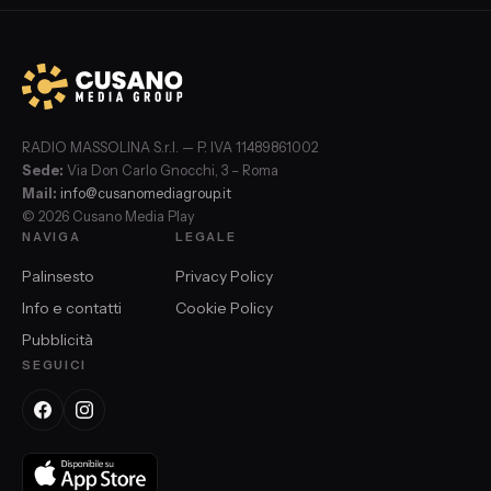
RADIO MASSOLINA S.r.l. — P. IVA 11489861002
Sede:
Via Don Carlo Gnocchi, 3 – Roma
Mail:
info@cusanomediagroup.it
© 2026 Cusano Media Play
NAVIGA
LEGALE
Palinsesto
Privacy Policy
Info e contatti
Cookie Policy
Pubblicità
SEGUICI