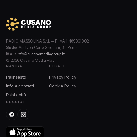
RADIO MASSOLINA S.r.l. — P. IVA 11489861002
Sede:
Via Don Carlo Gnocchi, 3 – Roma
Mail:
info@cusanomediagroup.it
© 2026 Cusano Media Play
NAVIGA
LEGALE
Palinsesto
Privacy Policy
Info e contatti
Cookie Policy
Pubblicità
SEGUICI