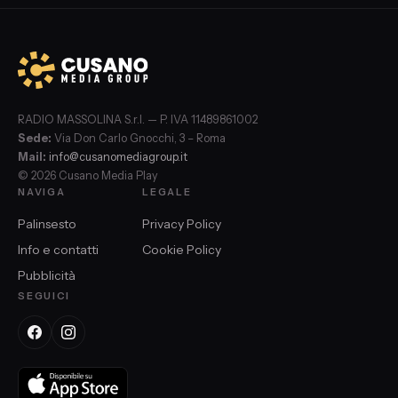
RADIO MASSOLINA S.r.l. — P. IVA 11489861002
Sede:
Via Don Carlo Gnocchi, 3 – Roma
Mail:
info@cusanomediagroup.it
© 2026 Cusano Media Play
NAVIGA
LEGALE
Palinsesto
Privacy Policy
Info e contatti
Cookie Policy
Pubblicità
SEGUICI