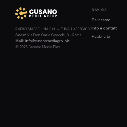
NAVIGA
Palinsesto
Info e contatti
RADIO MASSOLINA S.r.l. — P. IVA 11489861002
Sede:
Via Don Carlo Gnocchi, 3 – Roma
Pubblicità
Mail:
info@cusanomediagroup.it
© 2026 Cusano Media Play