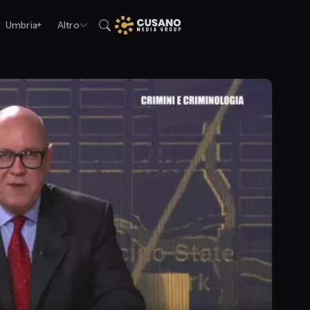
Umbria+
Altro