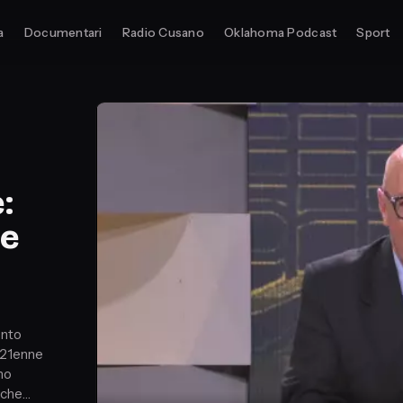
a
Documentari
Radio Cusano
Oklahoma Podcast
Sport
:
me
ento
a 21enne
mo
 che