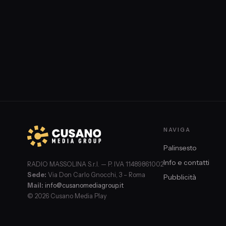
sarebbe rientrata presto: era diretta al vicino convento dei 
cappuccini per incontrare il suo padre spirituale don Lino Rus
pensa che sia stata uccisa; il suo corpo, però, non è mai sta
ritrovato.
NAVIGA
Palinsesto
Info e contatti
RADIO MASSOLINA S.r.l. — P. IVA 11489861002
Sede:
Via Don Carlo Gnocchi, 3 – Roma
Pubblicità
Mail:
info@cusanomediagroup.it
© 2026 Cusano Media Play