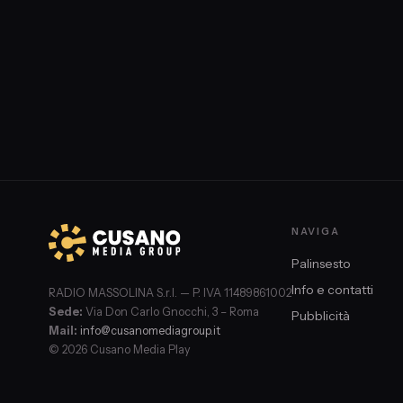
NAVIGA
Palinsesto
Info e contatti
RADIO MASSOLINA S.r.l. — P. IVA 11489861002
Sede:
Via Don Carlo Gnocchi, 3 – Roma
Pubblicità
Mail:
info@cusanomediagroup.it
© 2026 Cusano Media Play