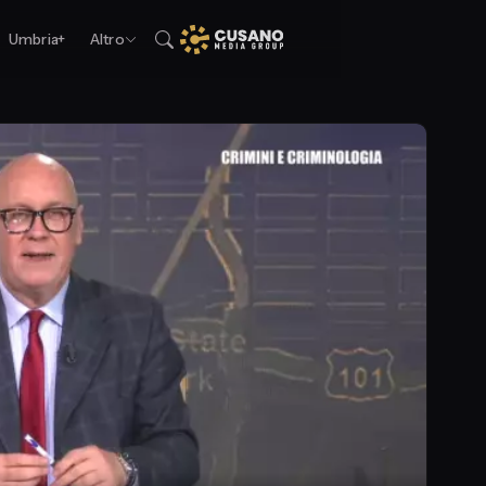
Umbria+
Altro