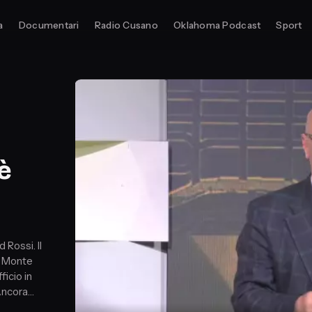
a
Documentari
Radio Cusano
Oklahoma Podcast
Sport
 è
 Rossi. Il
a Monte
ficio in
Ancora