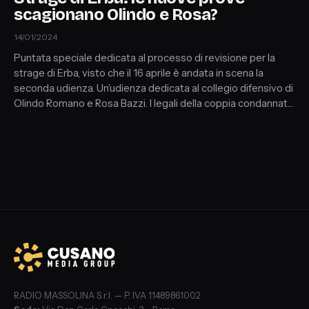
scagionano Olindo e Rosa?
14/01/2024
Puntata speciale dedicata al processo di revisione per la
strage di Erba, visto che il 16 aprile è andata in scena la
seconda udienza. Un’udienza dedicata al collegio difensivo di
Olindo Romano e Rosa Bazzi. I legali della coppia condannata
all’ergastolo hanno detto: "Dalle nuove prove è incompatibile
la presenza dei coniugi Olindo e Rosa sulla scena del crimine.
Ci sono tre consulenze che descrivono una dinamica dei fatti
completamente diversa da quelli della sentenza"
RADIO MASSOLINA S.r.l. — P. IVA 11489861002