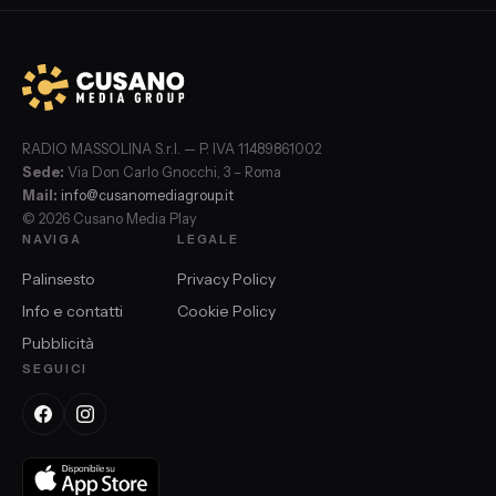
RADIO MASSOLINA S.r.l. — P. IVA 11489861002
Sede:
Via Don Carlo Gnocchi, 3 – Roma
Mail:
info@cusanomediagroup.it
© 2026 Cusano Media Play
NAVIGA
LEGALE
Palinsesto
Privacy Policy
Info e contatti
Cookie Policy
Pubblicità
SEGUICI