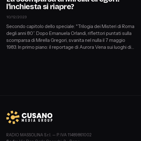
l'inchiesta si riapre?
10/12/2023
Secondo capitolo dello speciale: "Trilogia dei Misteri di Roma
degli anni 80”. Dopo Emanuela Orlandi, riflettori puntati sulla
scomparsa di Mirella Gregori, svanita nel nulla il 7 maggio
1983. In primo piano: il reportage di Aurora Vena sui luoghi di
Mirella insieme al carabiniere Fabio Rossi (Autore del libro
"Mirella Gregori, la ragazza inghiottita dalla terra")
RADIO MASSOLINA S.r.l. — P. IVA 11489861002