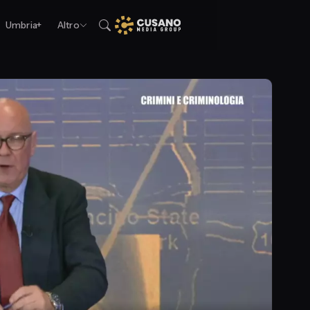
Umbria+
Altro