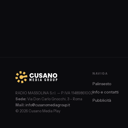
NAVIGA
Palinsesto
Info e contatti
RADIO MASSOLINA S.r.l. — P. IVA 11489861002
Sede:
Via Don Carlo Gnocchi, 3 – Roma
Pubblicità
Mail:
info@cusanomediagroup.it
© 2026 Cusano Media Play