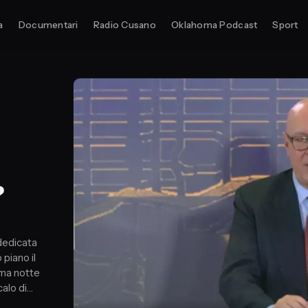
a
Documentari
Radio Cusano
Oklahoma Podcast
Sport
?
 dedicata
 piano il
ima notte
alo di