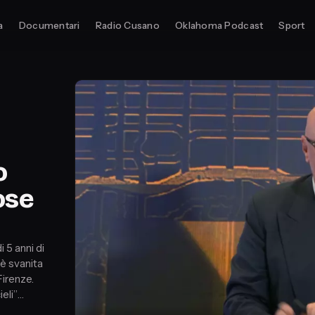
a
Documentari
Radio Cusano
Oklahoma Podcast
Sport
o
ose
 5 anni di
 è svanita
Firenze.
eli”