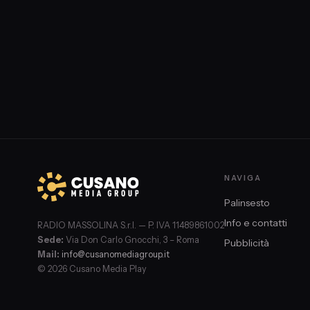
NAVIGA
Palinsesto
Info e contatti
RADIO MASSOLINA S.r.l. — P. IVA 11489861002
Sede:
Via Don Carlo Gnocchi, 3 – Roma
Pubblicità
Mail:
info@cusanomediagroup.it
© 2026 Cusano Media Play