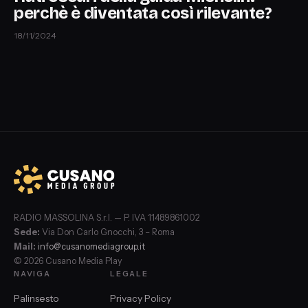
perchè è diventata così rilevante?
18/11/2024
RADIO MASSOLINA S.r.l. — P. IVA 11489861002
Sede:
Via Don Carlo Gnocchi, 3 – Roma
Mail:
info@cusanomediagroup.it
© 2026 Cusano Media Play
NAVIGA
LEGALE
Palinsesto
Privacy Policy