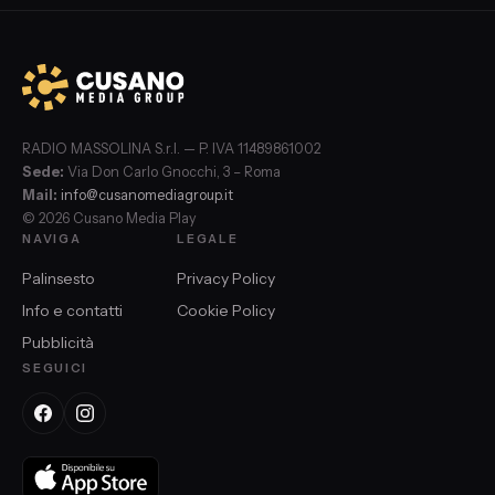
RADIO MASSOLINA S.r.l. — P. IVA 11489861002
Sede:
Via Don Carlo Gnocchi, 3 – Roma
Mail:
info@cusanomediagroup.it
© 2026 Cusano Media Play
NAVIGA
LEGALE
Palinsesto
Privacy Policy
Info e contatti
Cookie Policy
Pubblicità
SEGUICI