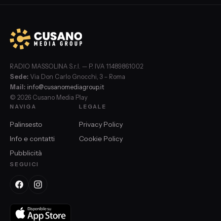
RADIO MASSOLINA S.r.l. — P. IVA 11489861002
Sede:
Via Don Carlo Gnocchi, 3 – Roma
Mail:
info@cusanomediagroup.it
© 2026 Cusano Media Play
NAVIGA
LEGALE
Palinsesto
Privacy Policy
Info e contatti
Cookie Policy
Pubblicità
SEGUICI